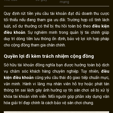
mạng
Quy định rút tiền yêu cầu tài khoản đạt đủ doanh thu cược
tối thiểu nếu đang tham gia ưu đãi. Trường hợp cố tình lách
luật, số dư thưởng có thể bị thu hồi toàn bộ theo
điều kiện
điều khoản
. Sự nghiêm minh trong quản lý tài chính giúp
duy trì dòng tiền lưu thông ổn định, bảo vệ lợi ích hợp pháp
cho cộng đồng tham gia chân chính.
Quyền lợi đi kèm trách nhiệm cộng đồng
Sở hữu tài khoản đồng nghĩa bạn được hưởng toàn bộ dịch
vụ chăm sóc khách hàng chuyên nghiệp. Tuy nhiên,
điều
kiện điều khoản
cũng yêu cầu thái độ giao tiếp chuẩn mực,
văn minh. Hành vi lăng mạ nhân viên hỗ trợ hoặc phát tán
thông tin sai lệch gây ảnh hưởng uy tín sân chơi sẽ bị xử lý
khóa tài khoản vĩnh viễn. Mỗi người góp phần xây dựng văn
hóa giải trí đẹp chính là cách bảo vệ sân chơi chung.